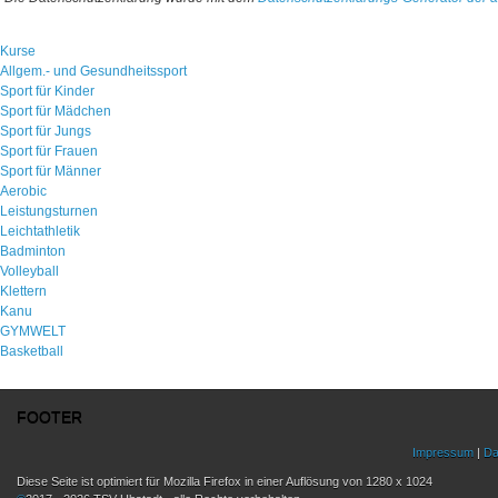
Kurse
Allgem.- und Gesundheitssport
Sport für Kinder
Sport für Mädchen
Sport für Jungs
Sport für Frauen
Sport für Männer
Aerobic
Leistungsturnen
Leichtathletik
Badminton
Volleyball
Klettern
Kanu
GYMWELT
Basketball
FOOTER
Impressum
|
Da
Diese Seite ist optimiert für Mozilla Firefox in einer Auflösung von 1280 x 1024