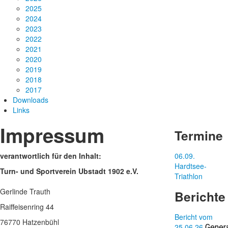
2025
2024
2023
2022
2021
2020
2019
2018
2017
Downloads
Links
Impressum
Termine
verantwortlich für den Inhalt:
06.09.
Hardtsee-
Turn- und Sportverein Ubstadt 1902 e.V.
Triathlon
Gerlinde Trauth
Berichte
Raiffeisenring 44
Bericht vom
76770 Hatzenbühl
25.06.26
Gener